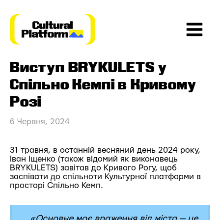
Перейти
до
вмісту
Main
Виступ BRYKULETS у
Menu
Спільно Кемпі в Кривому
Розі
6 Червня, 2024
31 травня, в останній весняний день 2024 року,
Іван Іщенко (також відомий як виконавець
BRYKULETS) завітав до Кривого Рогу, щоб
заспівати до спільноти Культурної платформи в
просторі
Спільно Кемп
.
«Основне моє враження від міста — це