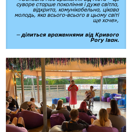
суворе старше покоління і дуже світла,
відкрита, комунікабельна, цікава
молодь, яка всього-всього в цьому світі
ще хоче»
,
—
ділиться враженнями від Кривого
Рогу Іван.