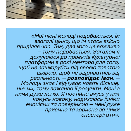
«Мої пісні молоді подобаються. Їм
взагалі цінно, що їм хтось якісно
приділяє час. Тим, для кого це важливо
— тому подобається. Загалом я
долучаюся до
проєктів
Культурної
платформи в ролі ментора для того,
щоб не зашкарубти під своєю товстою
шкірою, щоб не відриватись від
реальності, —
розповідає Іван
. —
Молодь знає і відчуває навіть більше,
ніж ми, тому важливо її розуміти. Мені з
ними дуже легко. Я постійно вчусь у них
чомусь новому, надихаюсь їхніми
емоціями та поведінкою — мені дуже
приємно та корисно за ними
спостерігати».