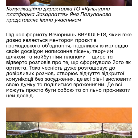
Комунікаційна директорка ГО «Культурна
платформа Закарпаття» Яна Полупанова
представляє Івана учасникам
Під час формату Вечорниць BRYKULETS, який вже
давно являється ментором проєктів
громадського обʼєднання,
поділився із молоддю
своїм досвідом написання пісень, творчим
шляхом та майбутніми планами — щиро та
відверто розповів про те, що сформувало його як
артиста. Така чесність дуже розташовує до
довірливих розмов, створює відчуття відкритої
комунікації без засудження, де всі рівні висловити
свою думку та поділитися враженнями. Де всі
можуть просто бути собою та спільно проживати
цей досвід.