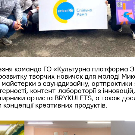
резня команда ГО «Культурна платформа 
 розвитку творчих навичок для молоді Мик
и майстерки з саунддизайну, артпрактики
терності, контент-лабораторії з інновацій
ртирники артиста BRYKULETS, а також дос
 концепції креативних продуктів.