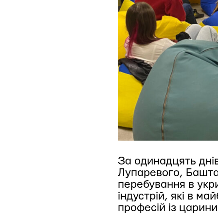
За одинадцять днів
Лупаревого, Баштан
перебування в укри
індустрій, які в 
професій із царини