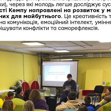
ки), через які молодь легше досліджує су
сті Кемпу направлені на розвиток у 
дних для майбутнього
. Це креативність 
а комунікація, емоційний інтелект, умін
рішувати конфлікти та саморефлексія.