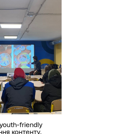
outh-friendly
ння контенту,