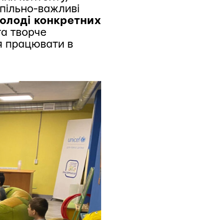
спільно-важливі
молоді конкретних
та творче
ня працювати в