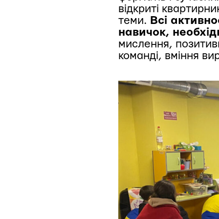
відкриті квартирни
теми.
Всі активно
навичок, необхі
мислення, позитивн
команді, вміння ви