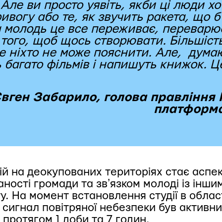
Але ви просто уявіть, якби ці люди хо
ривогу або те, як звучить ракета, що б
 молодь це все переживає, переварює
ого, щоб щось створювати. Більшість і
е ніхто не може пояснити. Але, дума
ь багато фільмів і напишуть книжок. 
вген Забарило,
голова правління 
платформа
ій на деокупованих територіях стає асп
аності громади та звʼязком молоді із інш
. На момент встановлення студії в облас
сигнал повітряної небезпеки був активни
 протягом 1 доби та 7 годин.