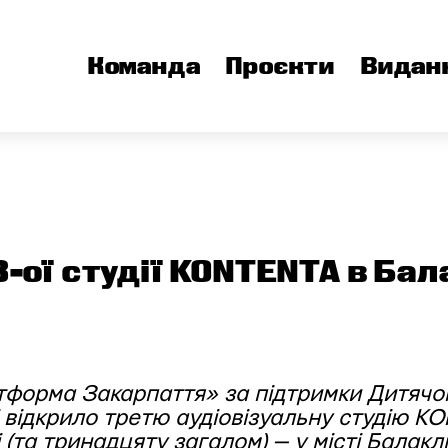
Команда
Проєкти
Видан
3-ої студії KONTENTA в Бал
атформа Закарпаття»
за підтримки Дитяч
 відкрило третю аудіовізуальну студію K
 (та тринадцяту загалом) — у місті Балаклі