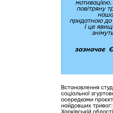
мотивацією. 
повітряну т
наша
придатною до т
І це явищ
знімут
зазначає
Є
Встановлення студ
соціальної згуртов
осередками проєкту
найдовших тривог: 
Харківській області