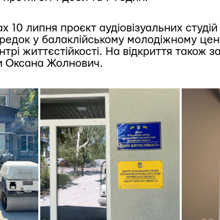
ах 10 липня проєкт аудіовізуальних студ
редок у балаклійському молодіжному цен
трі життєстійкості. На відкриття також за
ки Оксана Жолнович.