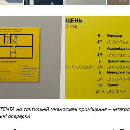
TENTA на тактильній мнемосхемі приміщення — інтегра
жні осередки