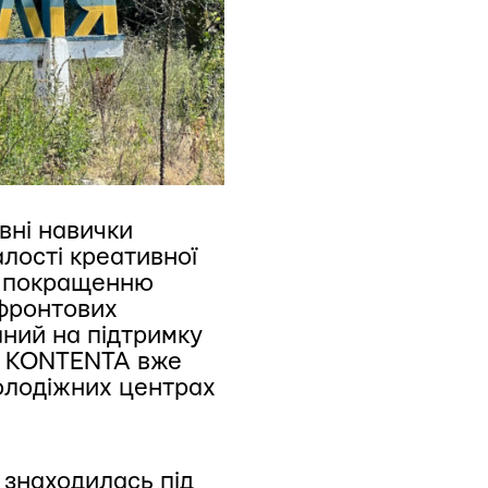
вні навички
алості креативної
та покращенню
ифронтових
аний на підтримку
дії KONTENTA вже
молодіжних центрах
 знаходилась під