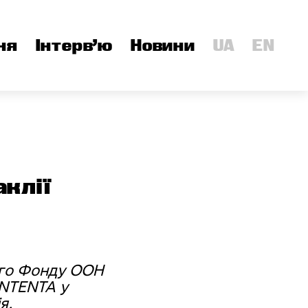
ня
Інтерв’ю
Новини
UA
EN
аклії
ого Фонду ООН
ONTENTA у
я.