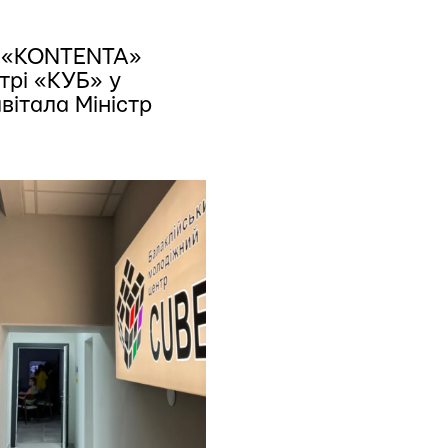
ій «KONTENTA»
трі «КУБ» у
вітала Міністр