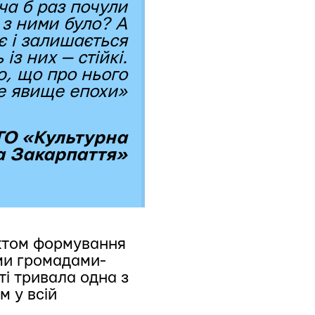
ча б раз почули
 з ними було? А
 і залишається
з них — стійкі.
ю, що про нього
Це явище епохи»
ГО «Культурна
 Закарпаття»
ектом формування
ими громадами-
ті тривала одна з
м у всій