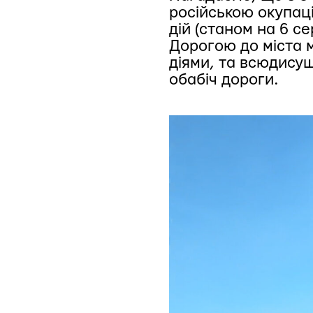
російською окупаці
дій (станом на 6 с
Дорогою до міста 
діями, та всюдису
обабіч дороги.