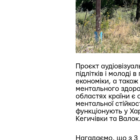
Проєкт
аудіовізуал
підлітків і молоді
економіки, а тако
ментального здоро
областях країни є 
ментальної стійкос
функціонують у Хар
Кегичівки та Валок
Нагадаємо, що з 3 