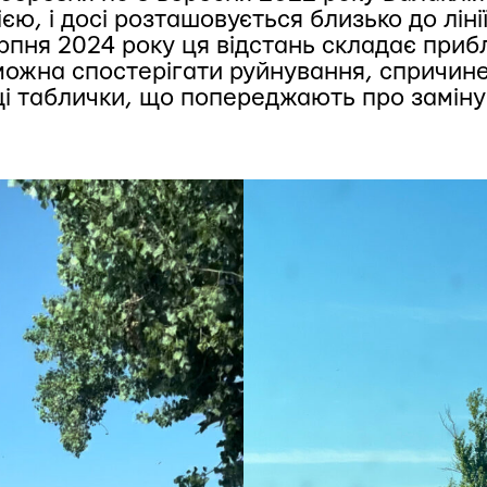
єю, і досі розташовується близько до лін
ерпня 2024 року ця відстань складає приб
можна спостерігати руйнування, спричине
щі таблички, що попереджають про заміну