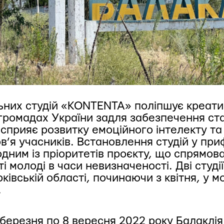
ьних студій «KONTENTA» поліпшує креати
 в громадах України задля забезпечення ст
ж сприяє розвитку емоційного інтелекту 
в’я учасників. Встановлення студій у пр
одним із пріоритетів проєкту, що спрямов
ті молоді в часи невизначеності. Дві сту
ківській області
, починаючи з квітня, у 
.
березня по 8 вересня 2022 року Балаклія