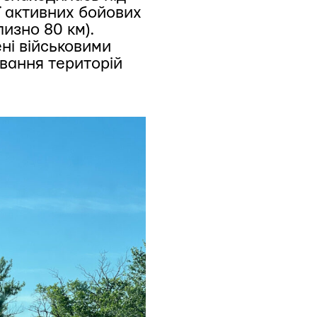
ії активних бойових
лизно 80 км).
ні військовими
вання територій