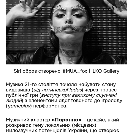
Siri образ створено #MUA_fox | ILKO Gallery
Музика 21-го століття почала набувати стану
видовища (
від латинської ludus
) через процес
публічної гри (
виступу при великому скупчені
людей
) з елементами адаптованого до ігроладу
(
gameplay
) перформанса.
Музичний кластер
«Паранно»
– це кейс, який
розкриває тему локальних (місцевих)
милозвучних потенціалів України, що створює