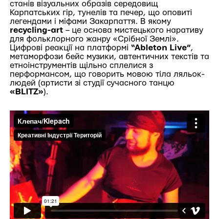
станів візуальних образів середовищ
Карпатських гір, тунелів та печер, що оповиті
легендами і міфами Закарпаття. В якому
recycling-art
– це основа мистецького наративу
для фольклорного жанру «Срібної Землі».
Цифрові реакції на платформі
“Аbleton Live”
,
метаморфози бейс музики, автентичних текстів та
етноінструментів щільно сплелися з
перформансом, що говорить мовою тіла ляльок-
людей (артисти зі студії сучасного танцю
«BLITZ»
).