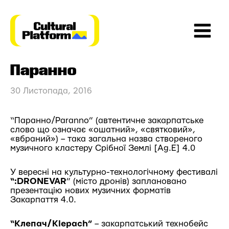
Перейти
до
вмісту
Main
Паранно
Menu
30 Листопада, 2016
“Паранно/Paranno” (автентичне закарпатське
слово що означає «ошатний», «святковий»,
«вбраний») – така загальна назва створеного
музичного кластеру Срібної Землі [Ag.E] 4.0
У вересні на культурно-технологічному фестивалі
“:DRONEVAR
” (місто дронів) заплановано
презентацію нових музичних форматів
Закарпаття 4.0.
“Клепач/Klepach”
– закарпатський технобейс