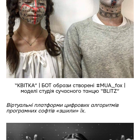
“КВІТКА” | БОТ образи створені #MUA_fox |
моделі студія сучасного танцю “BLITZ”
Віртуальні платформи цифрових алгоритмів
програмних софтів «зшили» їх.