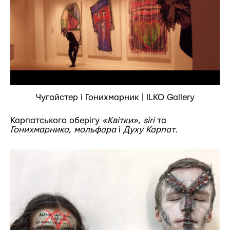
Чугайстер і Гонихмарник | ILKO Gallery
Карпатського оберігу
«Квітки»
,
siri
та
Гонихмарника
,
мольфара
і
Духу Карпат
.