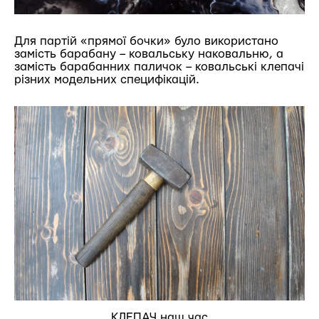
Для партій «прямої бочки» було використано
замість барабану – ковальську наковальню, а
замість барабанних паличок – ковальські клепачі
різних модельних специфікацій.
КЛЕПАЧ наш час