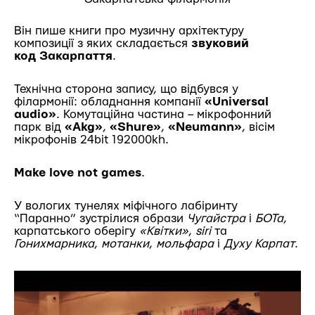
Він пише книги про музичну архітектуру
композиції з яких складається
звуковий
код Закарпаття
.
Технічна сторона запису, що відбувся у
філармонії: обладнання компанії
«Universal
audio»
. Комутаційна частина – мікрофонний
парк від
«Akg»
,
«Shure»
,
«Neumann»
, вісім
мікрофонів 24bit 192000kh.
Make love not games
.
У вологих тунелях міфічного лабіринту
“Паранно” зустрілися образи
Чугайстра
і
БОТа
,
карпатського оберігу
«Квітки»
,
siri
та
Гонихмарника
,
мотанки
,
мольфара
і
Духу Карпат
.