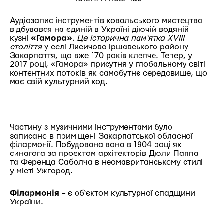
Аудіозапис інструментів ковальського мистецтва
відбувався на єдиній в Україні діючій водяній
кузні
«Гамора»
.
Це історична пам‘ятка XVIII
століття
у селі Лисичово Іршавського району
Закарпаття, що вже 170 років клепче. Тепер, у
2017 році, «Гамора» присутня у глобальному світі
контентних потоків як самобутнє середовище, що
має свій культурний код.
Частину з музичними інструментами було
записано в приміщені Закарпатської обласної
філармонії. Побудована вона в 1904 році як
синагога за проектом архітекторів Дюли Паппа
та Ференца Саболча в неомавританському стилі
у місті Ужгород.
Філармонія
– є об‘єктом культурної спадщини
України.