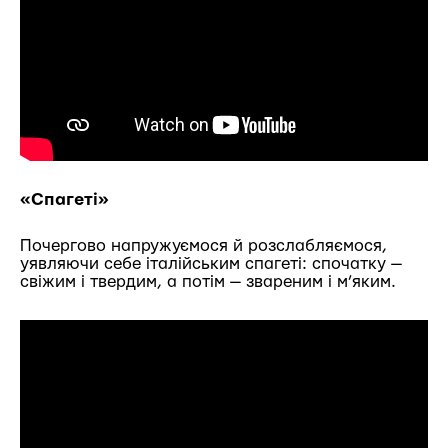
«Спагеті»
Почергово напружуємося й розслабляємося,
уявляючи себе італійським спагеті: спочатку —
свіжим і твердим, а потім — звареним і м’яким.