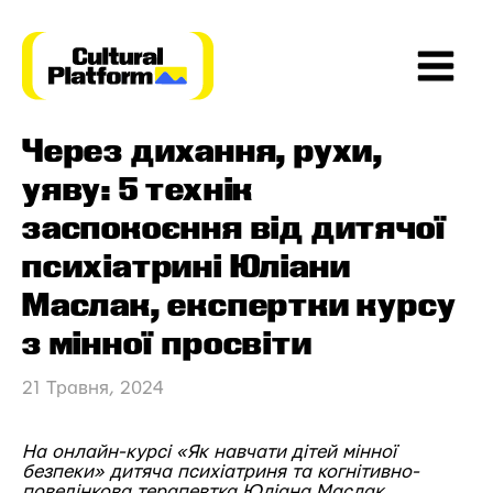
Перейти
до
вмісту
Main
Через дихання, рухи,
Menu
уяву: 5 технік
заспокоєння від дитячої
психіатрині Юліани
Маслак, експертки курсу
з мінної просвіти
21 Травня, 2024
На онлайн-курсі «
Як навчати дітей мінної
безпеки»
дитяча психіатриня та когнітивно-
поведінкова терапевтка Юліана Маслак