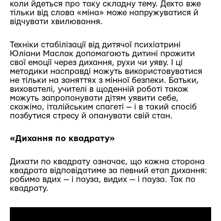
коли йдеться про таку складну тему. Дехто вже
тільки від слова «міна» може напружуватися й
відчувати хвилювання.
Техніки стабілізації від дитячої психіатрині
Юліани Маслак допомагають дитині прожити
свої емоції через дихання, рухи чи уяву. І ці
методики насправді можуть використовуватися
не тільки на заняттях з мінної безпеки. Батьки,
вихователі, учителі в щоденній роботі також
можуть запропонувати дітям уявити себе,
скажімо, італійським спагеті — і в такий спосіб
позбутися стресу й опанувати свій стан.
«Дихання по квадрату»
Дихати по квадрату означає, що кожна сторона
квадрата відповідатиме за певний етап дихання:
робимо вдих — і пауза, видих — і пауза. Так по
квадрату.